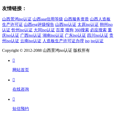
友情链接：
山西景鸿iso认证
山西aaa信用等级
山西服务资质
山西人造板
生产许可证
山西esg评级报告
山西iso认证
太原iso认证
朔州iso
认证
忻州iso认证
大同iso认证
百度
搜狗
360搜索
必应搜索
重
庆iso认证
广西iso认证
湖南iso认证
广东iso认证
四川iso认证
贵
州iso认证
云南iso认证
人造板生产许可证办理
iso
iso认证
Copyright © 2012-2088 山西景鸿iso认证 版权所有

网站首页

在线咨询

短信预约