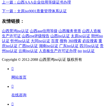
上一篇：山西AAA企业信用等级证书办理
下一篇：太原iso9001质量管理体系认证
友情链接：
山西景鸿iso认证
山西aaa信用等级
山西服务资质
山西人造板
生产许可证
山西esg评级报告
山西iso认证
太原iso认证
朔州iso
认证
忻州iso认证
大同iso认证
百度
搜狗
360搜索
必应搜索
重
庆iso认证
广西iso认证
湖南iso认证
广东iso认证
四川iso认证
贵
州iso认证
云南iso认证
人造板生产许可证办理
iso
iso认证
Copyright © 2012-2088 山西景鸿iso认证 版权所有

网站首页

在线咨询
